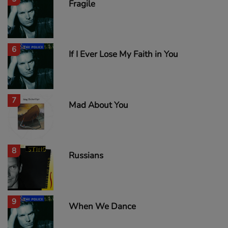
Fragile
6
If I Ever Lose My Faith in You
7
Mad About You
8
Russians
9
When We Dance