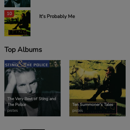
10
It's Probably Me
Top Albums
The Very Best of Sting and
The Police
Ten Summoner's Tales
pistes
pistes