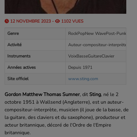
12 NOVEMBRE 2023 -
1102 VUES
Genre
RockPopNew WavePost-PunkSkaRe
Activité
Auteur-compositeur-interprèteMusi
Instruments
VoixBasseGuitareClavier
Années actives
Depuis 1971
Site officiel
www.sting.com
Gordon Matthew Thomas Sumner
, dit
Sting
, né le
2
octobre 1951
à Wallsend (Angleterre), est un auteur-
compositeur-interprète, musicien (il joue de la basse, de
la guitare, des claviers et du saxophone), producteur et
acteur britannique, décoré de l'Ordre de l'Empire
britannique.